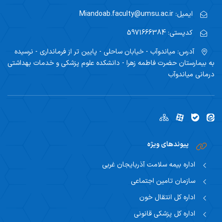
ایمیل:
Miandoab.faculty@umsu.ac.ir
کدپستی:
5971666384
آدرس:
میاندوآب - خیابان ساحلی - پایین تر از فرمانداری - نرسیده
به بیمارستان حضرت فاطمه زهرا - دانشکده علوم پزشکی و خدمات بهداشتی
درمانی میاندوآب
پیوندهای ویژه
اداره بیمه سلامت آذربایجان غربی
سازمان تامین اجتماعی
اداره کل انتقال خون
اداره کل پزشکی قانونی