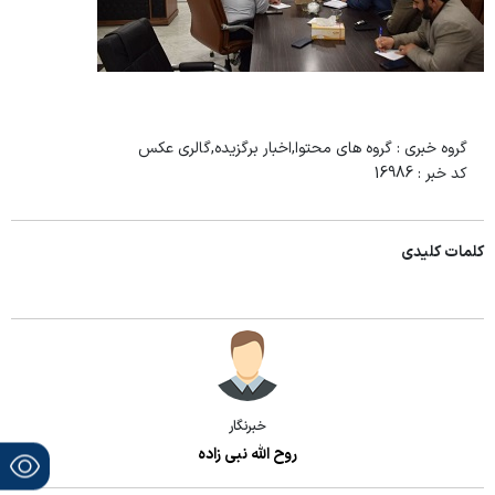
گروه خبری :
گروه های محتوا,اخبار برگزیده,گالری عکس
کد خبر :
16986
کلمات کلیدی
خبرنگار
روح الله نبی زاده