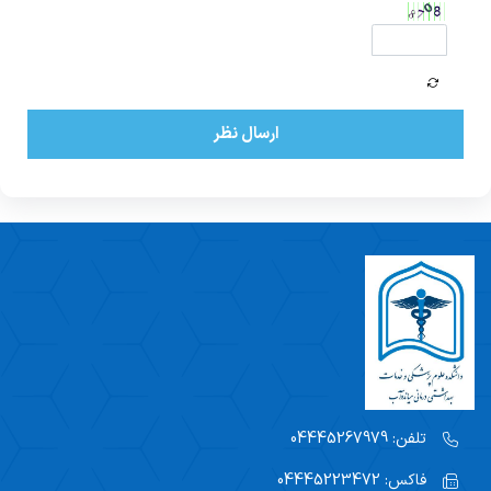
ارسال نظر
تلفن:
04445267979
فاکس:
04445223472