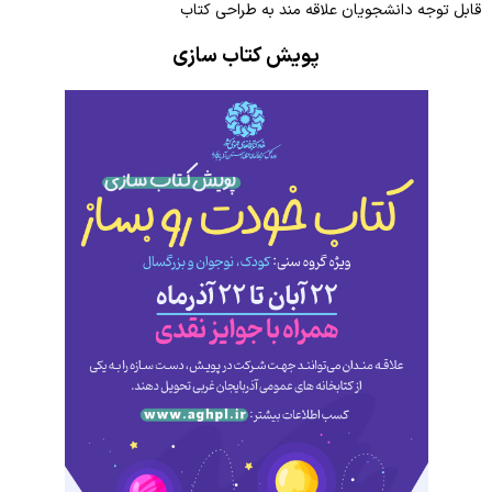
کتابخانه دانشکده
افیلیشن
قابل توجه دانشجویان علاقه مند به طراحی کتاب
شبکه بهداشت و درمان چهاربرج
کتابخانه دیجیتال
پویش کتاب سازی
شبکه بهداشت و درمان باروق
کمیته تحقیقات و فناوری