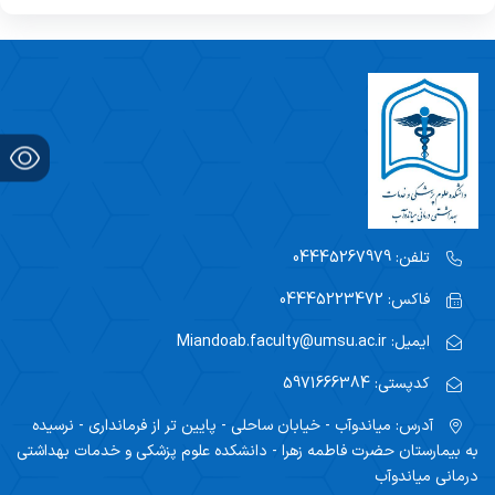
تلفن:
04445267979
فاکس:
04445223472
ایمیل:
Miandoab.faculty@umsu.ac.ir
کدپستی:
5971666384
آدرس:
میاندوآب - خیابان ساحلی - پایین تر از فرمانداری - نرسیده
به بیمارستان حضرت فاطمه زهرا - دانشکده علوم پزشکی و خدمات بهداشتی
درمانی میاندوآب